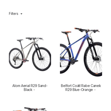
Filters
Alom Aerial R29 Sand-
Belfort Coátl Rabe Canek
CONTINUER LA LECTURE
Black
CONTINUER LA LECTURE
R29 Blue-Orange