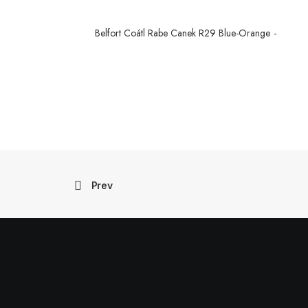
Belfort Coátl Rabe Canek R29 Blue-Orange
CONTINUER LA LECTURE
Prev