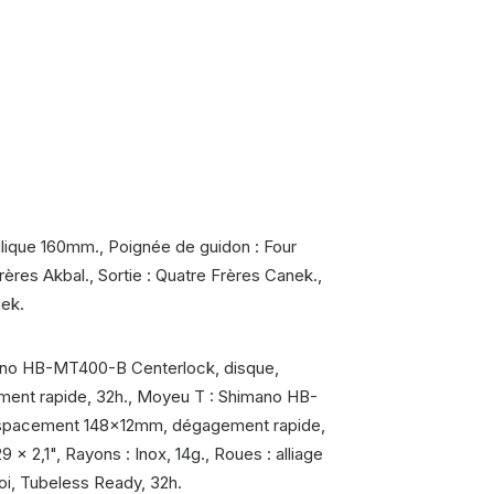
ulique 160mm., Poignée de guidon : Four
rères Akbal., Sortie : Quatre Frères Canek.,
nek.
no HB-MT400-B Centerlock, disque,
nt rapide, 32h., Moyeu T : Shimano HB-
espacement 148x12mm, dégagement rapide,
 × 2,1", Rayons : Inox, 14g., Roues : alliage
oi, Tubeless Ready, 32h.